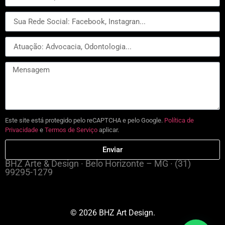
Este site está protegido pelo reCAPTCHA e pelo Google.
Política de
Privacidade
e
Termos de Serviço
aplicar.
Enviar
BHZ Arte & Design · Belo Horizonte – MG · (31)
99295-1279
© 2026 BHZ Art Design.